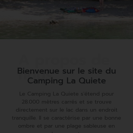
Des vacances
Découvrez la
Entendez-vous
Des vacances
Découvrez la
Entendez-vous
Des vacances
Découvrez la
Entendez-vous
inoubliables pour
beauté du lac
l'air libre vous
inoubliables pour
beauté du lac
l'air libre vous
inoubliables pour
beauté du lac
l'air libre vous
toute la famille
Mergozzo
appeler?
toute la famille
Mergozzo
appeler?
toute la famille
Mergozzo
appeler?
Bienvenue sur le site du
Camping La Quiete
Regardez la vidéo
Regardez la vidéo
Regardez la vidéo
Regardez la vidéo
Regardez la vidéo
Regardez la vidéo
Regardez la vidéo
Regardez la vidéo
Regardez la vidéo
Le Camping La Quiete s'étend pour
28.000 mètres carrés et se trouve
directement sur le lac dans un endroit
tranquille. Il se caractérise par une bonne
ombre et par une plage sableuse en