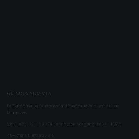
OÙ NOUS SOMMES
Le Camping La Quiete est situé dans le sud-est du Lac
Mergozzo.
Via Turati, 72 – 28924 Fondotoce Verbania (VB) – ITALY
45°57’13.7″N 8°28’37.6″E