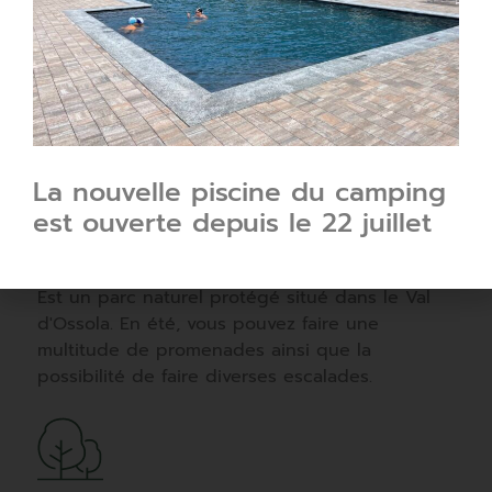
Cascade de Toce
C'est une cascade située dans Formazza à une
altitude de 1675 m. Elle est considérée comme
l'une des plus spectaculaires des Alpes
La nouvelle piscine du camping
est ouverte depuis le 22 juillet
Devero
Est un parc naturel protégé situé dans le Val
d'Ossola. En été, vous pouvez faire une
multitude de promenades ainsi que la
possibilité de faire diverses escalades.