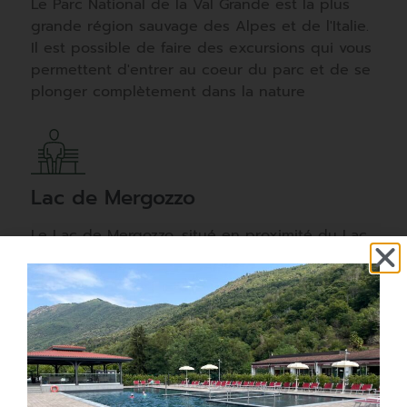
Le Parc National de la Val Grande est la plus
grande région sauvage des Alpes et de l'Italie.
Il est possible de faire des excursions qui vous
permettent d'entrer au coeur du parc et de se
plonger complètement dans la nature
Lac de Mergozzo
Le Lac de Mergozzo, situé en proximité du Lac
Majeur et encadré par la chaîne des Alpes du
Mont Rose, pour sa limpidité, il est classée
dans les trois premiers lacs les plus propres en
Europe